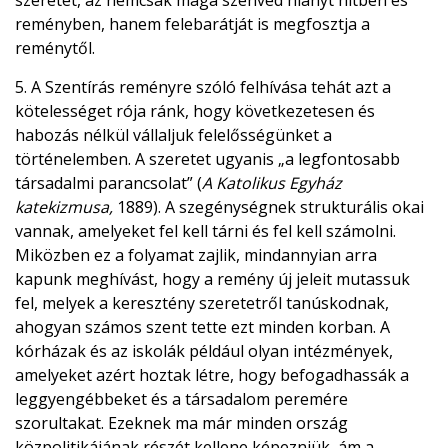
szeretet, az nemcsak maga szenved hiányt hitben és
reményben, hanem felebarátját is megfosztja a
reménytől.
5. A Szentírás reményre szóló felhívása tehát azt a
kötelességet rója ránk, hogy következetesen és
habozás nélkül vállaljuk felelősségünket a
történelemben. A szeretet ugyanis „a legfontosabb
társadalmi parancsolat” (
A Katolikus Egyház
katekizmusa,
1889). A szegénységnek strukturális okai
vannak, amelyeket fel kell tárni és fel kell számolni.
Miközben ez a folyamat zajlik, mindannyian arra
kapunk meghívást, hogy a remény új jeleit mutassuk
fel, melyek a keresztény szeretetről tanúskodnak,
ahogyan számos szent tette ezt minden korban. A
kórházak és az iskolák például olyan intézmények,
amelyeket azért hoztak létre, hogy befogadhassák a
leggyengébbeket és a társadalom peremére
szorultakat. Ezeknek ma már minden ország
közpolitikájának részét kellene képezniük, ám a