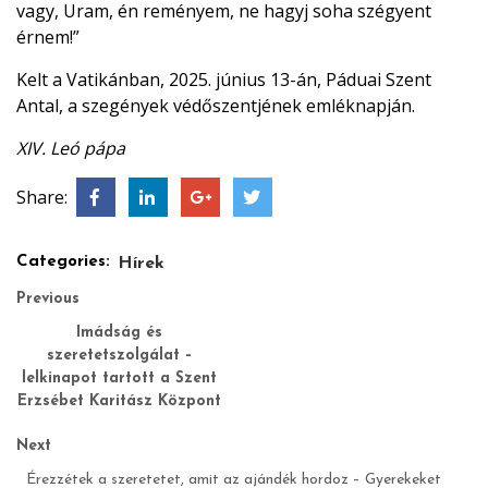
vagy, Uram, én reményem, ne hagyj soha szégyent
érnem!”
Kelt a Vatikánban, 2025. június 13-án, Páduai Szent
Antal, a szegények védőszentjének emléknapján.
XIV. Leó pápa
Share:
Categories:
Hírek
Previous
Imádság és
szeretetszolgálat –
lelkinapot tartott a Szent
Erzsébet Karitász Központ
Next
Érezzétek a szeretetet, amit az ajándék hordoz – Gyerekeket