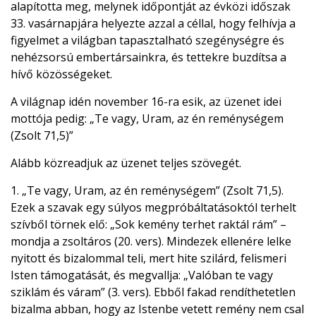
alapította meg, melynek időpontját az évközi időszak
33. vasárnapjára helyezte azzal a céllal, hogy felhívja a
figyelmet a világban tapasztalható szegénységre és
nehézsorsú embertársainkra, és tettekre buzdítsa a
hívő közösségeket.
A világnap idén november 16-ra esik, az üzenet idei
mottója pedig: „Te vagy, Uram, az én reménységem
(Zsolt 71,5)”
Alább közreadjuk az üzenet teljes szövegét.
1. „Te vagy, Uram, az én reménységem” (Zsolt 71,5).
Ezek a szavak egy súlyos megpróbáltatásoktól terhelt
szívből törnek elő: „Sok kemény terhet raktál rám” –
mondja a zsoltáros (20. vers). Mindezek ellenére lelke
nyitott és bizalommal teli, mert hite szilárd, felismeri
Isten támogatását, és megvallja: „Valóban te vagy
sziklám és váram” (3. vers). Ebből fakad rendíthetetlen
bizalma abban, hogy az Istenbe vetett remény nem csal