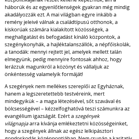
háborúk és az egyenlőtlenségek gyakran még mindig
akadályozzák ezt. A mai világban egyre inkább a
remény jeleivé válnak a családtípusú otthonok, a
kiskorúak számára kialakított közösségek, a
meghallgatást és befogadást kínáló központok, a
szegénykonyhák, a hajléktalanszállók, a népfőiskolák,
a tanodák: mennyi rejtett jel, amelyek mellett talán
elmegyünk, pedig mennyire fontosak ahhoz, hogy
lerázzuk magunkról a közönyt és vállaljuk az
önkéntesség valamelyik formáját!
A szegények nem mellékes szereplői az Egyháznak,
hanem a legszeretettebb testvéreink, mert
mindegyikük – a maga létezésével, sőt szavával és
bölcsességével – kézzelfoghatóvá teszi számunkra az
evangélium igazságát. Ezért a
szegények
világnapja
arra kívánja emlékeztetni közösségeinket,
hogy a szegények állnak az egész lelkipásztori
gondoskodás középpontjában. Nem csupán a karitatív