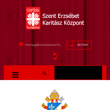
titkarsag@karitaszkozpont.hu
SEGÍTENE?