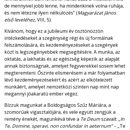
de mennyivel jobb lenne, ha mindenkinek volna ruhája,
és nem létezne ilyen nélkülözés” (
Magyarázat János
első leveléhez
,
VIII, 5).
Kívánom, hogy ez a jubileumi év ösztönözzön
intézkedéseket a szegénység régi és új formáinak
felszámolására, és kezdeményezéseket a szegények
közt is legszegényebbek megsegítésére. A munka, az
oktatás, a lakhatás és az egészség képezik az alapját
annak biztonságnak, amelyet fegyverekkel sosem lehet
megteremteni. Őszinte elismerésem a már folyamatban
lévő kezdeményezésekért és azért az elkötelezett
munkáért, amelyet nemzetközi szinten nap mint nap
megannyi jóakaratú ember végez.
Bízzuk magunkat a Boldogságos Szűz Máriára, a
szomorúak vigasztalójára, és vele együtt zengjük a
remény énekét, magunkévá téve a
Te Deum
szavait:
„In
Te, Domine, speravi, non confundar in aeternum”
– „Te