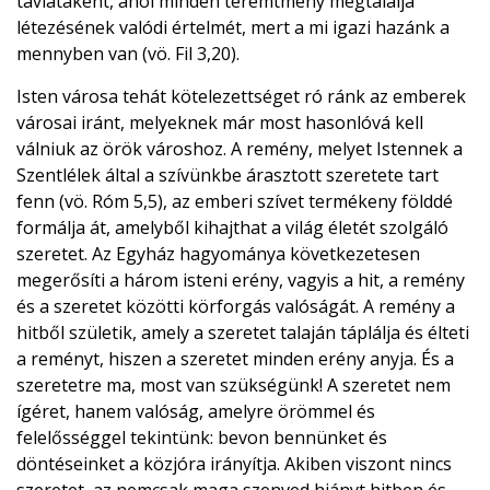
távlataként, ahol minden teremtmény megtalálja
létezésének valódi értelmét, mert a mi igazi hazánk a
mennyben van (vö. Fil 3,20).
Isten városa tehát kötelezettséget ró ránk az emberek
városai iránt, melyeknek már most hasonlóvá kell
válniuk az örök városhoz. A remény, melyet Istennek a
Szentlélek által a szívünkbe árasztott szeretete tart
fenn (vö. Róm 5,5), az emberi szívet termékeny földdé
formálja át, amelyből kihajthat a világ életét szolgáló
szeretet. Az Egyház hagyománya következetesen
megerősíti a három isteni erény, vagyis a hit, a remény
és a szeretet közötti körforgás valóságát. A remény a
hitből születik, amely a szeretet talaján táplálja és élteti
a reményt, hiszen a szeretet minden erény anyja. És a
szeretetre ma, most van szükségünk! A szeretet nem
ígéret, hanem valóság, amelyre örömmel és
felelősséggel tekintünk: bevon bennünket és
döntéseinket a közjóra irányítja. Akiben viszont nincs