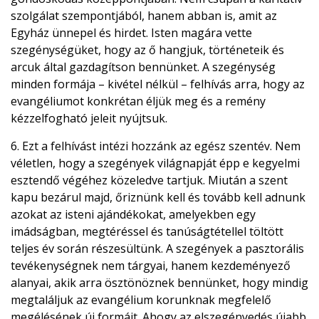
szolgálat szempontjából, hanem abban is, amit az
Egyház ünnepel és hirdet. Isten magára vette
szegénységüket, hogy az ő hangjuk, történeteik és
arcuk által gazdagítson bennünket. A szegénység
minden formája – kivétel nélkül – felhívás arra, hogy az
evangéliumot konkrétan éljük meg és a remény
kézzelfogható jeleit nyújtsuk.
6. Ezt a felhívást intézi hozzánk az egész szentév. Nem
véletlen, hogy a szegények világnapját épp e kegyelmi
esztendő végéhez közeledve tartjuk. Miután a szent
kapu bezárul majd, őriznünk kell és tovább kell adnunk
azokat az isteni ajándékokat, amelyekben egy
imádságban, megtéréssel és tanúságtétellel töltött
teljes év során részesültünk. A szegények a pasztorális
tevékenységnek nem tárgyai, hanem kezdeményező
alanyai, akik arra ösztönöznek bennünket, hogy mindig
megtaláljuk az evangélium korunknak megfelelő
megélésének új formáit. Ahogy az elszegényedés újabb