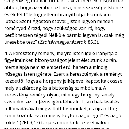
szegénység drámai formáihoz vezethetnek, elsősorban
ahhoz, hogy az ember azt hiszi, nincs szüksége Istenre
és életét tőle függetlenül irányíthatja. Eszünkben
jutnak Szent Ágoston szavai: „Isten legyen minden
reményed: érezd, hogy szükséged van rá, hogy
betölthessen téged! Nélküle bármid legyen is, csak még
üresebbé tesz” (
Zsoltármagyarázatok
, 85,3).
4. A keresztény remény, melyre Isten igéje irányítja a
figyelmünket, bizonyosságot jelent életutunk során,
mert alapja nem az emberi erő, hanem a mindig
hűséges Isten ígérete. Ezért a keresztények a reményt
kezdettől fogva a horgony jelképével kapcsolták össze,
mely a szilárdság és a biztonság szimbóluma. A
keresztény remény olyan, mint egy horgony, amely
szívünket az Úr Jézus ígéretéhez köti, aki halálával és
feltámadásával megváltott bennünket, és újra el fog
jönni közénk. Ez a remény folyton az „új eget” és az „új
földet” (2Pt 3,13) tárja szemünk elé az élet valódi