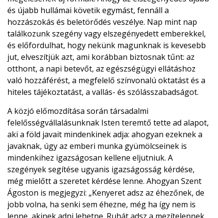
és újabb hullámai követik egymást, fennáll a
hozzászokás és beletörődés veszélye. Nap mint nap
találkozunk szegény vagy elszegényedett emberekkel,
és előfordulhat, hogy nekünk magunknak is kevesebb
jut, elveszítjük azt, ami korábban biztosnak tűnt: az
otthont, a napi betevőt, az egészségügyi ellátáshoz
való hozzáférést, a megfelelő színvonalú oktatást és a
hiteles tájékoztatást, a vallás- és szólásszabadságot.
A közjó előmozdítása során társadalmi
felelősségvállalásunknak Isten teremtő tette ad alapot,
aki a föld javait mindenkinek adja: ahogyan ezeknek a
javaknak, úgy az emberi munka gyümölcseinek is
mindenkihez igazságosan kellene eljutniuk. A
szegények segítése ugyanis igazságosság kérdése,
még mielőtt a szeretet kérdése lenne. Ahogyan Szent
Ágoston is megjegyzi: „Kenyeret adsz az éhezőnek, de
jobb volna, ha senki sem éhezne, még ha így nem is
lenne, akinek adni lehetne. Ruhát adsz a mezítelennek,