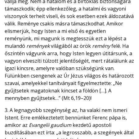
vallja meg. Nem a hatalom és a birtoklás biztonságára
támaszkodik; épp ellenkezőleg, a hatalmi és vagyoni
viszonyok terheit viseli, és sok esetben ezek áldozatává
válik. Reménye csakis másra támaszkodhat. Amikor
elismerjük, hogy Isten a mi első és egyetlen
reményünk, mi magunk is megtesszük ezt a lépést a
mulandó
remények
világából az örök
remény
felé. Ha
őszintén vágyunk arra, hogy Isten legyen útitársunk, a
vagyon elveszíti túlzott jelentőségét, mert rátalálunk az
igazi kincsre, amelyre valóban szükségünk van.
Fülünkben csengenek az Úr Jézus világos és határozott
szavai, amelyekkel tanítványait figyelmeztette: „Ne
gyűjtsetek magatoknak kincset a földön […]. A
mennyben gyűjtsetek…” (Mt 6,19–20)!
3. A legnagyobb szegénység az, ha valaki nem ismeri
Istent. Erre emlékeztetett bennünket Ferenc pápa is,
amikor az
Evangelii gaudium
kezdetű apostoli
buzdításában ezt írta: „a legrosszabb, a szegények által