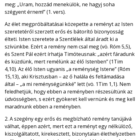
meg: „Uram, hozzád menekülök, ne hagyj soha
szégyent érnem!” (1. vers).
Az élet megpróbáltatásai közepette a reményt az Isten
szeretetéről szerzett erős és bátorító bizonyosság
élteti. Isten szeretete a Szentlélek által áradt ki a
szívünkbe. Ezért a remény nem csal meg (vö. Róm 5,5),
és Szent Pál ezért írhatja Timóteusnak: „azért fáradunk
és küzdünk, mert remélünk az élő Istenben” (1Tim
4,10). Az élő Isten ugyanis „a reménység Istene” (Róm
15,13), aki Krisztusban – az ő halála és feltámadása
által – „a mi reménységünkké” lett (vö. 1Tim 1,1). Nem
feledhetjük, hogy ebben a reményben részesültünk az
üdvösségben, s ezért gyökeret kell vernünk és meg kell
maradnunk ebben a reményben.
2. A szegény egy erős és megbízható remény tanújává
válhat, éppen azért, mert ezt a reményt egy nélkülöző,
kiszolgáltatott, kirekesztett, bizonytalan élethelyzetben