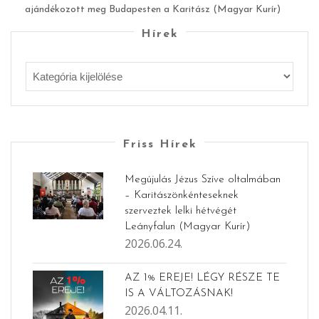
ajándékozott meg Budapesten a Karitász (Magyar Kurír)
Hírek
Friss Hírek
Megújulás Jézus Szíve oltalmában
– Karitászönkénteseknek
szerveztek lelki hétvégét
Leányfalun (Magyar Kurír)
2026.06.24.
AZ 1% EREJE! LÉGY RÉSZE TE
IS A VÁLTOZÁSNAK!
2026.04.11.