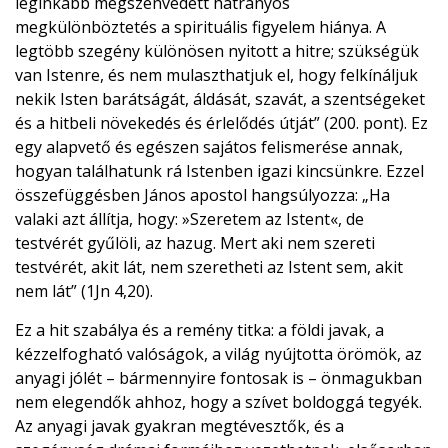
leginkább megszenvedett hátrányos
megkülönböztetés a spirituális figyelem hiánya. A
legtöbb szegény különösen nyitott a hitre; szükségük
van Istenre, és nem mulaszthatjuk el, hogy felkínáljuk
nekik Isten barátságát, áldását, szavát, a szentségeket
és a hitbeli növekedés és érlelődés útját” (200. pont). Ez
egy alapvető és egészen sajátos felismerése annak,
hogyan találhatunk rá Istenben igazi kincsünkre. Ezzel
összefüggésben János apostol hangsúlyozza: „Ha
valaki azt állítja, hogy: »Szeretem az Istent«, de
testvérét gyűlöli, az hazug. Mert aki nem szereti
testvérét, akit lát, nem szeretheti az Istent sem, akit
nem lát” (1Jn 4,20).
Ez a hit szabálya és a remény titka: a földi javak, a
kézzelfogható valóságok, a világ nyújtotta örömök, az
anyagi jólét – bármennyire fontosak is – önmagukban
nem elegendők ahhoz, hogy a szívet boldoggá tegyék.
Az anyagi javak gyakran megtévesztők, és a