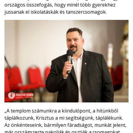
országos összefogás, hogy minél több gyerekhez
jussanak el iskolatáskák és tanszercsomagok.
„A templom számunkra a kiindulópont, a hitünkből
táplálkozunk, Krisztus a mi segítségünk, táplálékunk.
Az önkénteseink, bármilyen fáradságot, munkát jelent,
már országszerte pakolják és osztják a csomagokat,