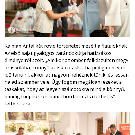
Kálmán Antal két rövid történetet mesélt a fiataloknak.
Az első saját gyalogos zarándokútja hátizsákos
élményeiről szólt. „Amikor az ember felkészülten megy
az iskolába, könnyű az iskolatáska, ha pedig nem volt
idő tanulni, akkor az nagyon nehéznek tűnik, és lassan
halad az ember vele. Úgy fogom megáldani ezeket a
táskákat, hogy az legyen számotokra mindig könnyű,
mindig tudjátok örömmel hordani ezt a terhet is” –
tette hozzá.