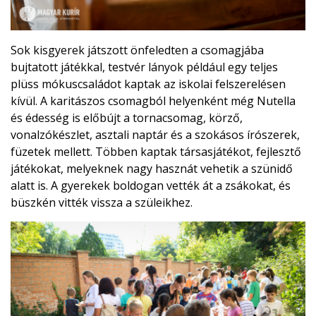
Sok kisgyerek játszott önfeledten a csomagjába
bujtatott játékkal, testvér lányok például egy teljes
plüss mókuscsaládot kaptak az iskolai felszerelésen
kívül. A karitászos csomagból helyenként még Nutella
és édesség is előbújt a tornacsomag, körző,
vonalzókészlet, asztali naptár és a szokásos írószerek,
füzetek mellett. Többen kaptak társasjátékot, fejlesztő
játékokat, melyeknek nagy hasznát vehetik a szünidő
alatt is. A gyerekek boldogan vették át a zsákokat, és
büszkén vitték vissza a szüleikhez.