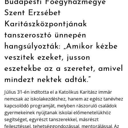
Budapesti Főegyházmegye
Szent Erzsébet
Karitászközpontjának
tanszerosztó ünnepén
hangsúlyozták: „Amikor kézbe
veszitek ezeket, jusson
eszetekbe az a szeretet, amivel
mindezt nektek adták.”
Július 31-én indította el a Katolikus Karitász immár
nemcsak az iskolakezdéshez, hanem az egész tanévhez
kapcsolódó programját, melyben rászoruló családok
gyermekeinek nyújtanak iskolai előmenetelükhöz
segítséget, egyrészt tanszerekkel, másrészt
fejlesztéssel, tehetséggondozással, mentorálással. Az