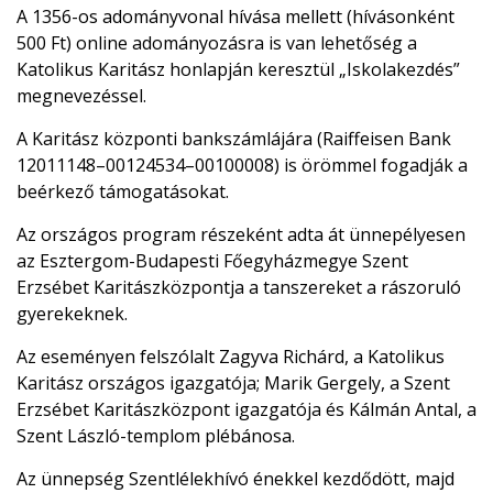
A 1356-os adományvonal hívása mellett (hívásonként
500 Ft) online adományozásra is van lehetőség a
Katolikus Karitász honlapján keresztül „Iskolakezdés”
megnevezéssel.
A Karitász központi bankszámlájára (Raiffeisen Bank
12011148–00124534–00100008) is örömmel fogadják a
beérkező támogatásokat.
Az országos program részeként adta át ünnepélyesen
az Esztergom-Budapesti Főegyházmegye Szent
Erzsébet Karitászközpontja a tanszereket a rászoruló
gyerekeknek.
Az eseményen felszólalt Zagyva Richárd, a Katolikus
Karitász országos igazgatója; Marik Gergely, a Szent
Erzsébet Karitászközpont igazgatója és Kálmán Antal, a
Szent László-templom plébánosa.
Az ünnepség Szentlélekhívó énekkel kezdődött, majd