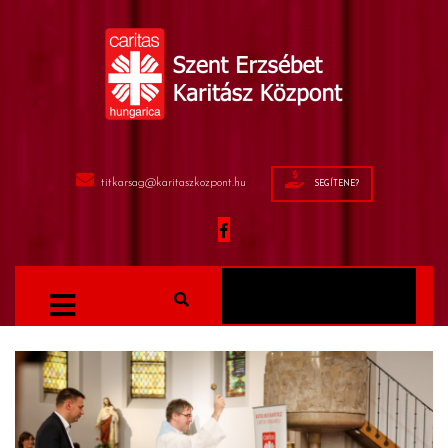
titkarsag@karitaszkozpont.hu
SEGÍTENE?