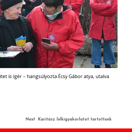
tet is ígér – hangsúlyozta Écsy Gábor atya, utalva
Next
Karitász lelkigyakorlatot tartottunk