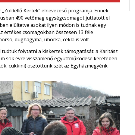
ász „Zöldellő Kertek” elnevezésű programja. Ennek
sban 490 vetőmag egységcsomagot juttatott el
en elültetve azokat ilyen módon is tudnak egy
Az értékes csomagokban összesen 13 féle
orsó, dughagyma, uborka, cékla is volt.
udtuk folytatni a kiskertek támogatását: a Karitász
tem sok évre visszamenő együttműködése keretében
 tök, cukkini) osztottunk szét az Egyházmegyénk