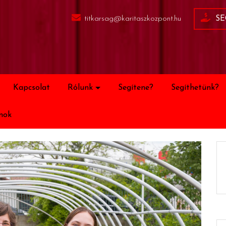
titkarsag@karitaszkozpont.hu
SE
Kapcsolat
Rólunk
Segítene?
Segíthetünk?
mok