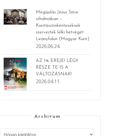
Megújulás Jézus Szíve
oltalmában –
Karitászönkénteseknek
szerveztek lelki hétvégét
Leányfalun (Magyar Kurír)
2026.06.24.
AZ 1% EREJE! LÉGY
RÉSZE TE IS A
VÁLTOZÁSNAK!
2026.04.11.
Archívum