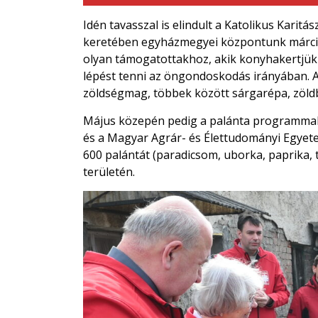
Idén tavasszal is elindult a Katolikus Karit
keretében egyházmegyei központunk márciu
olyan támogatottakhoz, akik konyhakertjükb
lépést tenni az öngondoskodás irányában. 
zöldségmag, többek között sárgarépa, zöldb
Május közepén pedig a palánta programmal t
és a Magyar Agrár- és Élettudományi Egye
600 palántát (paradicsom, uborka, paprika,
területén.