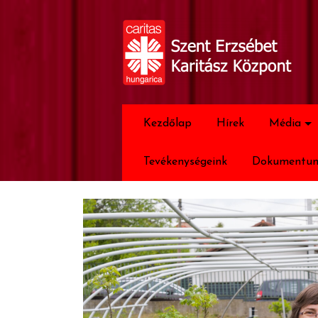
Kezdőlap
Hírek
Média
Tevékenységeink
Dokumentu